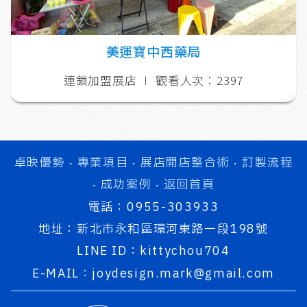
美運寶中西藥局
連鎖加盟展店
∣
觀看人次：2397
卓映優勢
‧
專業項目
‧
展店開店整合術
‧
訂製流程
‧
成功案例
‧
返回首頁
電話：
0955-303933
地址：
新北市永和區環河東路一段198號
LINE ID：
kittychou704
E-MAIL：
joydesign.mark@gmail.com