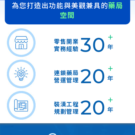
為您打造出功能與美觀兼具的
藥局
空間
30
＋
零售開業
年
實務經驗
20
＋
連鎖藥局
年
營運管理
20
＋
裝潢工程
年
規劃管理